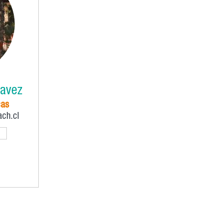
Pavez
cas
ch.cl