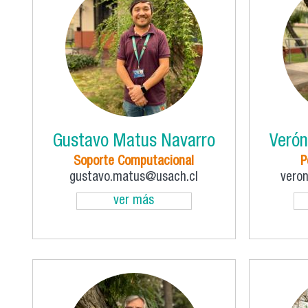
Gustavo Matus Navarro
Verón
Soporte Computacional
P
gustavo.matus@usach.cl
vero
ver más