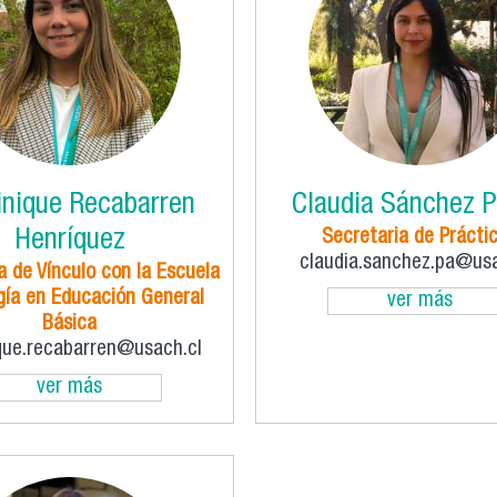
nique Recabarren
Claudia Sánchez 
Henríquez
Secretaria de Prácti
claudia.sanchez.pa@usa
 de Vínculo con la Escuela
ía en Educación General
ver más
Básica
que.recabarren@usach.cl
ver más