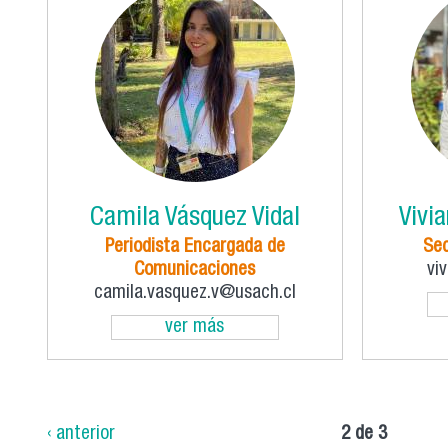
Camila Vásquez Vidal
Vivia
Periodista Encargada de
Sec
Comunicaciones
vi
camila.vasquez.v@usach.cl
ver más
‹ anterior
2 de 3