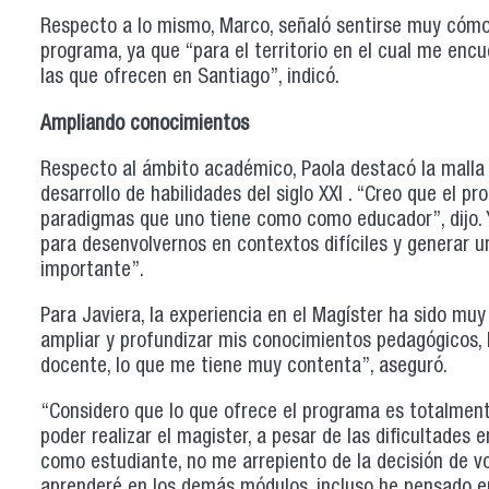
Respecto a lo mismo, Marco, señaló sentirse muy cómodo
programa, ya que “para el territorio en el cual me encu
las que ofrecen en Santiago”, indicó.
Ampliando conocimientos
Respecto al ámbito académico, Paola destacó la malla 
desarrollo de habilidades del siglo XXI . “Creo que el 
paradigmas que uno tiene como como educador”, dijo. 
para desenvolvernos en contextos difíciles y generar u
importante”.
Para Javiera, la experiencia en el Magíster ha sido muy
ampliar y profundizar mis conocimientos pedagógicos, 
docente, lo que me tiene muy contenta”, aseguró.
“Considero que lo que ofrece el programa es totalmen
poder realizar el magister, a pesar de las dificultades
como estudiante, no me arrepiento de la decisión de v
aprenderé en los demás módulos, incluso he pensado e