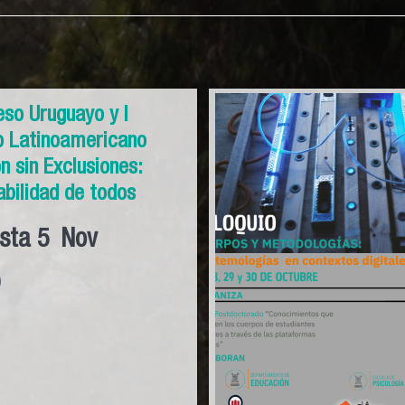
eso Uruguayo y I
o Latinoamericano
n sin Exclusiones:
bilidad de todos
sta
5
Nov
)