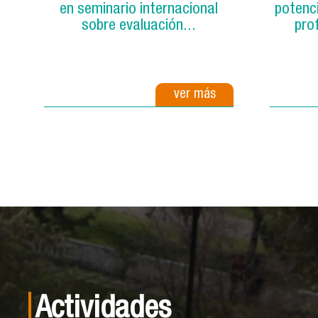
en seminario internacional
potenci
sobre evaluación...
prof
ver más
Actividades