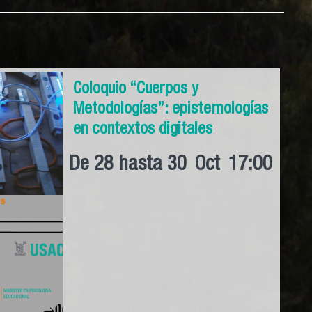
Coloquio “Cuerpos y
Metodologías”: epistemologías
en contextos digitales
De
28
hasta
30
Oct
17:00