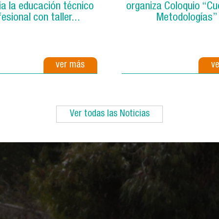
a la educación técnico
organiza Coloquio “Cu
esional con taller...
Metodologías”
ver más
v
Ver todas las Noticias