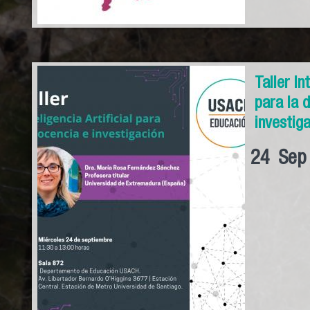
Taller In
para la 
investig
24
Sep