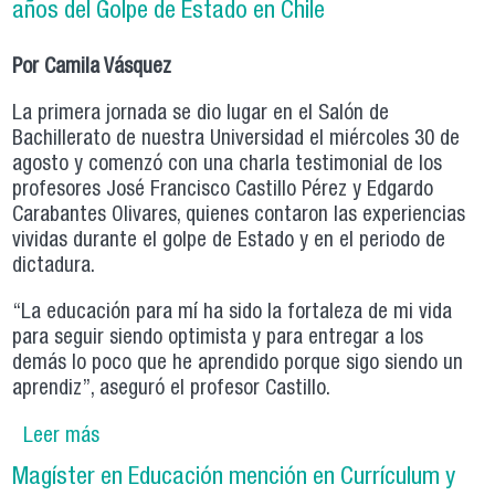
años del Golpe de Estado en Chile
Por Camila Vásquez
La primera jornada se dio lugar en el Salón de
Bachillerato de nuestra Universidad el miércoles 30 de
agosto y comenzó con una charla testimonial de los
profesores José Francisco Castillo Pérez y Edgardo
Carabantes Olivares, quienes contaron las experiencias
vividas durante el golpe de Estado y en el periodo de
dictadura.
“La educación para mí ha sido la fortaleza de mi vida
para seguir siendo optimista y para entregar a los
demás lo poco que he aprendido porque sigo siendo un
aprendiz”, aseguró el profesor Castillo.
Leer más
sobre Departamento de Educación realiza
conversatorio bajo el contexto de la
Magíster en Educación mención en Currículum y
conmemoración de los 50 años del Golpe de