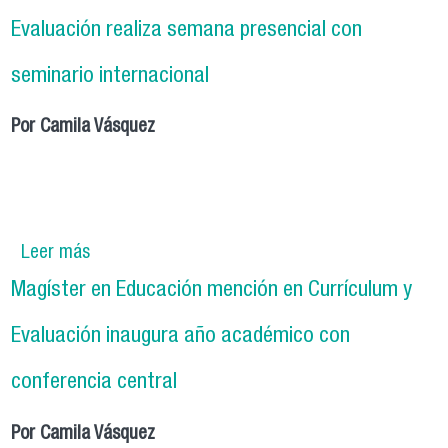
Estado en Chile
Evaluación realiza semana presencial con
seminario internacional
Por Camila Vásquez
Leer más
sobre Magíster en Educación mención en
Currículum y Evaluación realiza semana
Magíster en Educación mención en Currículum y
presencial con seminario internacional
Evaluación inaugura año académico con
conferencia central
Por Camila Vásquez