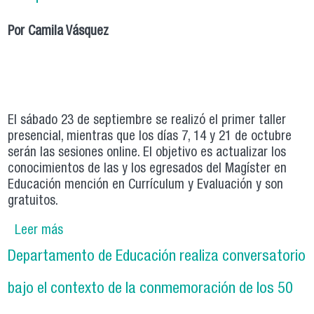
Por Camila Vásquez
El sábado 23 de septiembre se realizó el primer taller
presencial, mientras que los días 7, 14 y 21 de octubre
serán las sesiones online. El objetivo es actualizar los
conocimientos de las y los egresados del Magíster en
Educación mención en Currículum y Evaluación y son
gratuitos.
Leer más
sobre Magíster en Educación mención en
Currículum y Evaluación inaugura Séptima
Departamento de Educación realiza conversatorio
Versión de Talleres de Actualización Docente en
modalidad semipresencial
bajo el contexto de la conmemoración de los 50