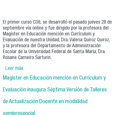
El primer curso COIL se desarrolló el pasado jueves 28 de
septiembre vía online y fue dirigido por la profesora del
Magíster en Educación mención en Currículum y
Evaluación de nuestra Unidad, Dra. Valeria Quiroz Quiroz,
y la profesora del Departamento de Administración
Escolar de la Universidad Federal de Santa María, Dra.
Rosane Carneiro Sarturin.
Leer más
sobre Magíster en Educación mención en
Currículum y Evaluación da un paso más en la
Magíster en Educación mención en Currículum y
internacionalización a través de su
participación en los cursos COIL
Evaluación inaugura Séptima Versión de Talleres
de Actualización Docente en modalidad
semipresencial