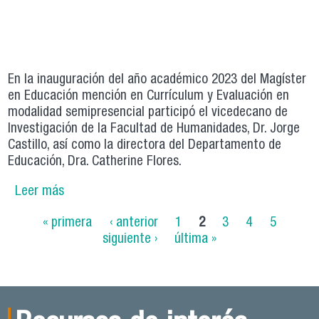
En la inauguración del año académico 2023 del Magíster
en Educación mención en Currículum y Evaluación en
modalidad semipresencial participó el vicedecano de
Investigación de la Facultad de Humanidades, Dr. Jorge
Castillo, así como la directora del Departamento de
Educación, Dra. Catherine Flores.
Leer más
sobre Magíster en Educación mención en
Currículum y Evaluación inaugura año
Páginas
« primera
‹ anterior
1
2
3
4
5
académico con conferencia central
siguiente ›
última »