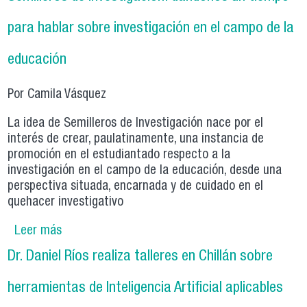
visita de Pares Evaluadores será entre el 8 y 10
de julio
para hablar sobre investigación en el campo de la
educación
Por Camila Vásquez
La idea de Semilleros de Investigación nace por el
interés de crear, paulatinamente, una instancia de
promoción en el estudiantado respecto a la
investigación en el campo de la educación, desde una
perspectiva situada, encarnada y de cuidado en el
quehacer investigativo
Leer más
sobre Semilleros de Investigación: dándonos un
tiempo para hablar sobre investigación en el
Dr. Daniel Ríos realiza talleres en Chillán sobre
campo de la educación
herramientas de Inteligencia Artificial aplicables