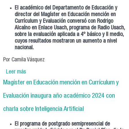
El académico del Departamento de Educación y
director del Magíster en Educación mención en
Currículum y Evaluación conversó con Rodrigo
Alcaíno en Enlace Usach, programa de Radio Usach,
sobre la evaluación aplicada a 4° básico y II medio,
cuyos resultados mostraron un aumento a nivel
nacional.
Por Camila Vásquez
Leer más
sobre Dr. Daniel Ríos sobre resultados Simce
2023: “Es una buena noticia para Chile, sin
Magíster en Educación mención en Currículum y
embargo, es una alegría contenida, porque
tenemos que esperar los resultados 2024 y
Evaluación inaugura año académico 2024 con
2025”
charla sobre Inteligencia Artificial
El programa de postgrado semipresencial de