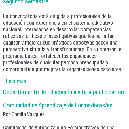
segundo semestre
La convocatoria está dirigida a profesionales de la
educación con experiencia en el sistema educativo
nacional, interesados en desarrollar competencias
reflexivas, críticas e investigativas que les permitan
analizar y mejorar sus prácticas directivas desde una
perspectiva situada y transformadora. En su corazon, el
programa busca fortalecer las capacidades
profesionales de cualquier persona preocupada y
comprometida por mejorar la organizaciones escolares.
Leer más
sobre Magíster en Educación mención en
Gestión y Liderazgo Educacional abre
Departamento de Educación invita a participar en
postulaciones para el segundo semestre
Comunidad de Aprendizaje de Formadoras/es
Por Camila Vásquez
Comunidad de Aprendizaje de Formadoras/es es una