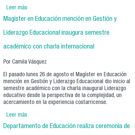
Leer más
sobre Boletín Bimestral | Julio - Agosto 2024
Magíster en Educación mención en Gestión y
Liderazgo Educacional inaugura semestre
académico con charla internacional
Por Camila Vásquez
El pasado lunes 26 de agosto el Magíster en Educación
mención en Gestión y Liderazgo Educacional dio inicio al
semestre académico con la charla inaugural Liderazgo
educativo desde la perspectiva de la complejidad, un
acercamiento en la experiencia costarricense.
Leer más
sobre Magíster en Educación mención en
Gestión y Liderazgo Educacional inaugura
Departamento de Educación realiza ceremonia de
semestre académico con charla internacional