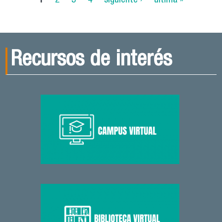
publican columna de opinión en el boletín de
postgrado de la USACH
Recursos de interés