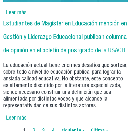
Leer más
sobre Boletín Bimestral | mayo - junio 2024
Estudiantes de Magíster en Educación mención en
Gestión y Liderazgo Educacional publican columna
de opinión en el boletín de postgrado de la USACH
La educación actual tiene enormes desafíos que sortear,
sobre todo a nivel de educación pública, para lograr la
ansiada calidad educativa. No obstante, este concepto
es altamente discutido por la literatura especializada,
siendo necesario construir una definición que sea
alimentada por distintas voces y que alcance la
representatividad de sus distintos actores.
Leer más
sobre Estudiantes de Magíster en Educación
mención en Gestión y Liderazgo Educacional
Páginas
1
2
3
4
siguiente ›
última »