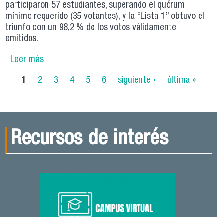
participaron 57 estudiantes, superando el quórum
mínimo requerido (35 votantes), y la “Lista 1” obtuvo el
triunfo con un 98,2 % de los votos válidamente
emitidos.
Leer más
sobre Programa de Regularización para la
Enseñanza TP elige por primera vez un Centro
Páginas
1
2
3
4
5
6
siguiente ›
última »
de Estudiantes
Recursos de interés