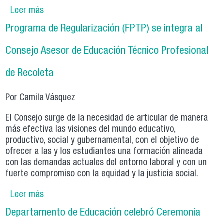
Leer más
sobre Programa de Regularización potencia la
educación técnico profesional con taller de
Programa de Regularización (FPTP) se integra al
aprendizaje cooperativo
Consejo Asesor de Educación Técnico Profesional
de Recoleta
Por Camila Vásquez
El Consejo surge de la necesidad de articular de manera
más efectiva las visiones del mundo educativo,
productivo, social y gubernamental, con el objetivo de
ofrecer a las y los estudiantes una formación alineada
con las demandas actuales del entorno laboral y con un
fuerte compromiso con la equidad y la justicia social.
Leer más
sobre Programa de Regularización (FPTP) se
integra al Consejo Asesor de Educación Técnico
Departamento de Educación celebró Ceremonia