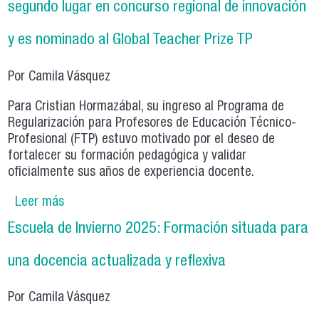
segundo lugar en concurso regional de innovación
y es nominado al Global Teacher Prize TP
Por Camila Vásquez
Para Cristian Hormazábal, su ingreso al Programa de
Regularización para Profesores de Educación Técnico-
Profesional (FTP) estuvo motivado por el deseo de
fortalecer su formación pedagógica y validar
oficialmente sus años de experiencia docente.
Leer más
sobre Egresado del Programa de Regularización
obtiene segundo lugar en concurso regional de
Escuela de Invierno 2025: Formación situada para
innovación y es nominado al Global Teacher
Prize TP
una docencia actualizada y reflexiva
Por Camila Vásquez